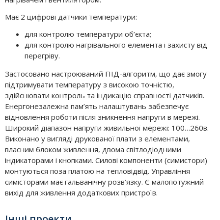
Має 2 цифрові датчики температури:
для контролю температури об’єкта;
для контролю нагрівального елемента і захисту від
перегріву.
Застосовано настроюваний ПІД-алгоритм, що дає змогу
підтримувати температуру з високою точністю,
здійснювати контроль та індикацію справності датчиків.
Енергонезалежна пам’ять налаштувань забезпечує
відновлення роботи після зникнення напруги в мережі.
Широкий діапазон напруги живильної мережі: 100…260в.
Виконано у вигляді друкованої плати з елементами,
власним блоком живлення, двома світлодіодними
індикаторами і кнопками. Силові компоненти (симистори)
монтуються поза платою на тепловідвід. Управління
симісторами має гальванічну розв’язку. Є малопотужний
вихід для живлення додаткових пристроїв.
Інші проекти